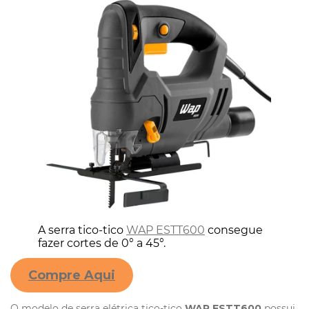
A serra tico-tico
WAP ESTT600
consegue
fazer cortes de 0° a 45°.
Compre Aqui
O modelo de serra elétrica tico-tico
WAP ESTT600
possui