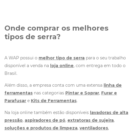
Onde comprar os melhores
tipos de serra?
A WAP possui o
melhor tipo de serra
para o seu trabalho
disponível a venda na
loja online
, com entrega em todo o
Brasil.
Além disso, a empresa conta com uma extensa
linha de
ferramentas
nas categorias
Pintar e Soprar
,
Furar e
Parafusar
e
Kits de Ferramentas
.
Na loja online também estão disponíveis
lavadoras de alta
pressão
,
aspiradores de pó
,
extratoras de sujeira
,
soluções e produtos de limpeza
,
ventiladores
,