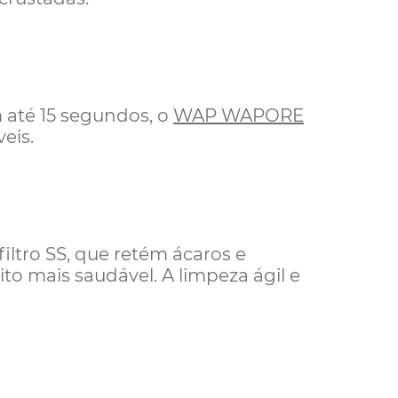
até 15 segundos, o
WAP WAPORE
veis.
iltro SS, que retém ácaros e
to mais saudável.
​A limpeza ágil e