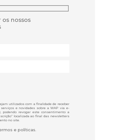
 os nossos
s
jam utilizados com a finalidade de receber
 serviços e novidades sobre a WAP via e-
D, podendo revogar este consentimento a
crição” localizada ao final das newsletters
ento no site.
rmos e políticas.