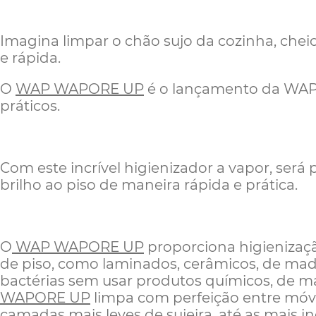
Imagina limpar o chão sujo da cozinha, che
e rápida.
O
WAP WAPORE UP
é o lançamento da WAP 
práticos.
Com este incrível higienizador a vapor, será p
brilho ao piso de maneira rápida e prática.
O
WAP WAPORE UP
proporciona higienizaçã
de piso, como laminados, cerâmicos, de made
bactérias sem usar produtos químicos, de ma
WAPORE UP
limpa com perfeição entre móv
camadas mais leves de sujeira, até as mais i