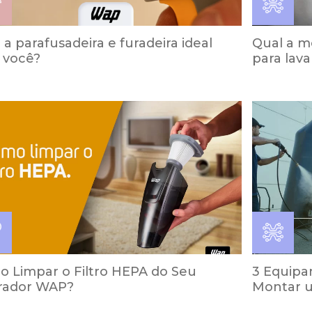
 a parafusadeira e furadeira ideal
Qual a m
 você?
para lav
 Limpar o Filtro HEPA do Seu
3 Equipa
rador WAP?
Montar u