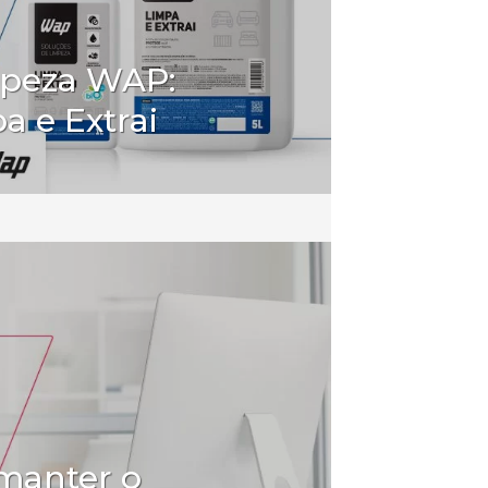
mpeza WAP:
a e Extrai
manter o