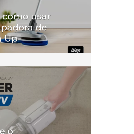
e como usar
mpadora de
a Up
e o