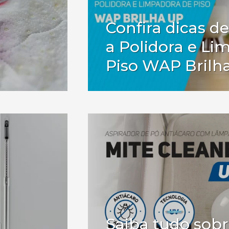
Confira dicas d
a Polidora e Li
Piso WAP Brilh
a
Saiba tudo sobr