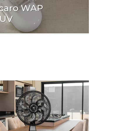
ácaro WAP
 UV