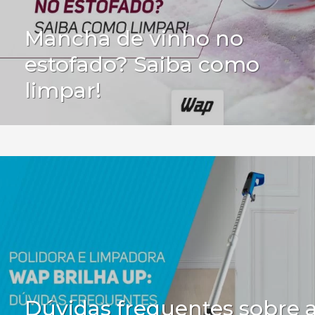
Mancha de vinho no
estofado? Saiba como
limpar!
Dúvidas frequentes sobre 