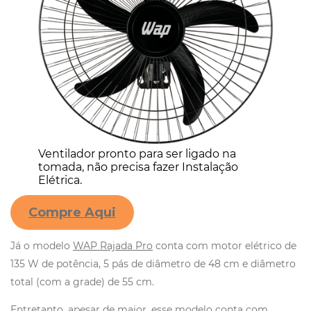
Ventilador pronto para ser ligado na
tomada, não precisa fazer Instalação
Elétrica.
Compre Aqui
Já o modelo
WAP Rajada Pro
conta com motor elétrico de
135 W de potência, 5 pás de diâmetro de 48 cm e diâmetro
total (com a grade) de 55 cm.
Entretanto, apesar de maior, esse modelo conta com