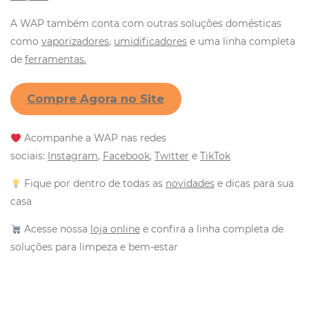
A WAP também conta com outras soluções domésticas
como
vaporizadores
,
umidificadores
e uma linha completa
de
ferramentas
.
Compre Agora no Site
Acompanhe a WAP nas redes
sociais:
Instagram
,
Facebook
,
Twitter
e
TikTok
Fique por dentro de todas as
novidades
e dicas para sua
casa
Acesse nossa
loja online
e confira a linha completa de
soluções para limpeza e bem-estar