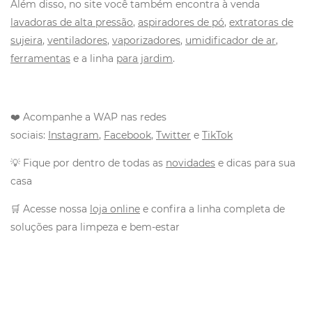
Além disso, no site você também encontra à venda
lavadoras de alta pressão
,
aspiradores de pó
,
extratoras de
sujeira
,
ventiladores
,
vaporizadores
,
umidificador de ar
,
ferramentas
e a linha
para jardim
.
❤️ Acompanhe a WAP nas redes
sociais:
Instagram
,
Facebook
,
Twitter
e
TikTok
💡 Fique por dentro de todas as
novidades
e dicas para sua
casa
🛒 Acesse nossa
loja online
e confira a linha completa de
soluções para limpeza e bem-estar