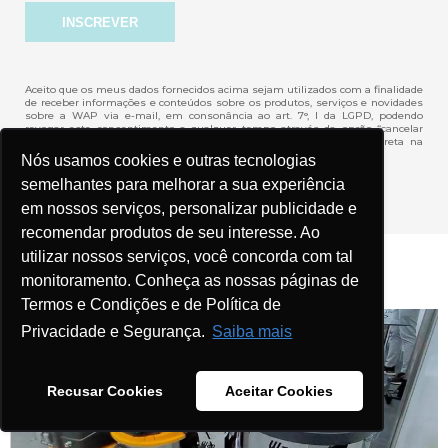
Aceito que os meus dados fornecidos acima sejam utilizados com a finalidade
de receber informações e conteúdos sobre os produtos, serviços e novidades
sobre a WAP via e-mail, em consonância ao art. 7°, I da LGPD, podendo
revogar este consentimento a qualquer tempo através da opção “cancelar
inscrição” localizada ao final das newsletters ou via solicitação direta na
Central de Atendimento no site.
Nós usamos cookies e outras tecnologias
semelhantes para melhorar a sua experiência
Declaro que concordo com os termos e políticas.
em nossos serviços, personalizar publicidade e
recomendar produtos de seu interesse. Ao
utilizar nossos serviços, você concorda com tal
ARTIGOS RELACIONADOS
monitoramento. Conheça as nossas páginas de
Termos e Condições e de Política de
Privacidade e Segurança.
Saiba mais
Recusar Cookies
Aceitar Cookies