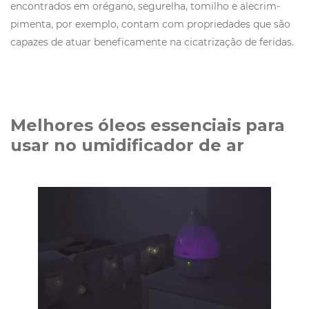
encontrados em orégano, segurelha, tomilho e alecrim-
pimenta, por exemplo, contam com propriedades que são
capazes de atuar beneficamente na cicatrização de feridas.
Melhores óleos essenciais para
usar no umidificador de ar