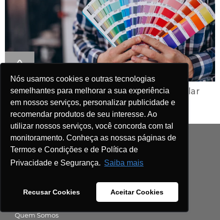
Nós usamos cookies e outras tecnologias
Como escolher a paleta de cores pro lar
semelhantes para melhorar a sua experiência
em nossos serviços, personalizar publicidade e
recomendar produtos de seu interesse. Ao
utilizar nossos serviços, você concorda com tal
monitoramento. Conheça as nossas páginas de
SOBRE A WAP
Termos e Condições e de Política de
Privacidade e Segurança.
Saiba mais
Loja Online
Lojas Parceiras WAP
Recusar Cookies
Aceitar Cookies
Encontre uma Assistência Técnica WAP
Quem Somos