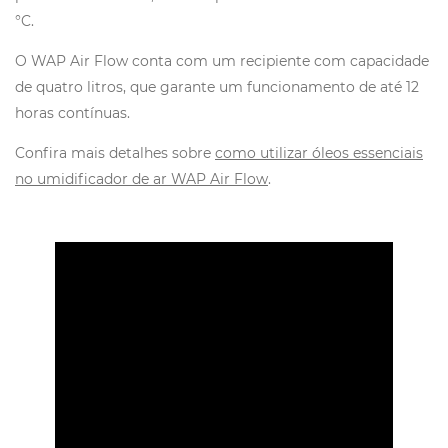
°C.
O WAP Air Flow conta com um recipiente com capacidade
de quatro litros, que garante um funcionamento de até 12
horas contínuas.
Confira mais detalhes sobre
como uti
lizar óleos essenciais
no umidificador de ar WAP Air Flow
.