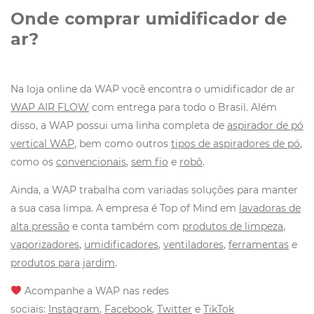
Onde comprar umidificador de
ar?
Na loja online da WAP você encontra o umidificador de ar
WAP AIR FLOW
com entrega para todo o Brasil. Além
disso, a WAP possui uma linha completa de
aspirador de pó
vertical WAP
, bem como outros
tipos de aspiradores de pó
,
como os
convencionais
,
sem fio
e
robô
.
Ainda, a WAP trabalha com variadas soluções para manter
a sua casa limpa. A empresa é Top of Mind em
lavadoras de
alta pressão
e conta também com
produtos de limpeza
,
vaporizadores
,
umidificadores
,
ventiladores
,
ferramentas
e
produtos para jardim
.
Acompanhe a WAP nas redes
sociais:
Instagram
,
Facebook
,
Twitter
e
TikTok