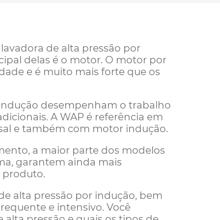
lavadora de alta pressão por
pal delas é o motor. O motor por
idade e é muito mais forte que os
or indução desempenham o trabalho
adicionais. A WAP é referência em
ersal e também com motor indução.
mento, a maior parte dos modelos
ma, garantem ainda mais
 produto.
 de alta pressão por indução, bem
equente e intensivo. Você
 alta pressão
e quais os
tipos de