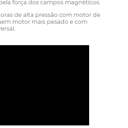
pela força dos campos magnéticos.
doras de alta pressão com motor de
ssuem motor mais pesado e com
ersal.