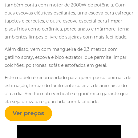
também conta com motor de 2000W de potência. Com
duas escovas elétricas oscilantes, uma escova para esfregar
tapetes e carpetes, e outra escova especial para limpar
pisos frios como cerâmica, porcelanato e mármore, torna
ambientes limpos e livre de sujeiras com mais facilidade.
Além disso, vem com mangueira de 2,3 metros com
gatilho spray, escova e bico extrator, que permite limpar
colchões, poltronas, sofás e estofados em geral.
Este modelo é recomendado para quem possui animais de
estimação, limpando facilmente sujeiras de animais e do
dia a dia. Seu formato vertical e ergonômico garante que
ela seja utilizada e guardada com facilidade.
Ver preços