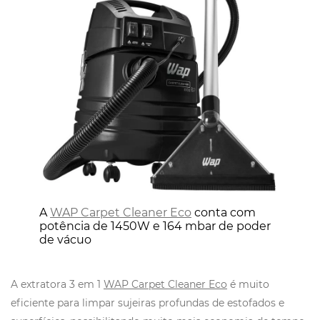
A
WAP Carpet Cleaner Eco
conta com
potência de 1450W e 164 mbar de poder
de vácuo
A extratora 3 em 1
WAP Carpet Cleaner Eco
é muito
eficiente para limpar sujeiras profundas de estofados e