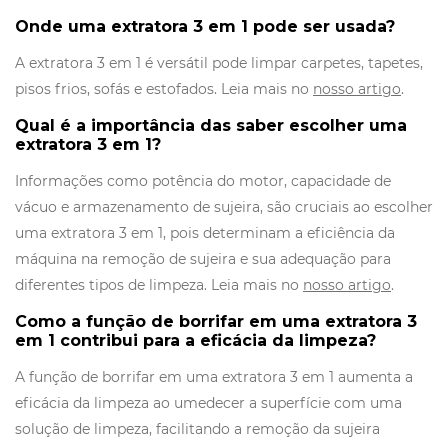
Onde
uma extratora 3 em 1 pode ser u
sada
?
A extratora 3 em 1 é versátil pode limpar carpetes, tapetes,
pisos frios, sofás e estofados. Leia mais no
nosso artigo
.
Qual é a importância das saber escolher uma
extratora 3 em 1?
Informações como potência do motor, capacidade de
vácuo e armazenamento de sujeira, são cruciais ao escolher
uma extratora 3 em 1, pois determinam a eficiência da
máquina na remoção de sujeira e sua adequação para
diferentes tipos de limpeza. Leia mais no
nosso artigo
.
Como a função de borrifar em uma extratora 3
em 1 contribui para a eficácia da limpeza?
A função de borrifar em uma extratora 3 em 1 aumenta a
eficácia da limpeza ao umedecer a superfície com uma
solução de limpeza, facilitando a remoção da sujeira