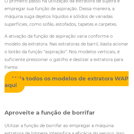
O primeiro passo na utilização da extratora de sujeira é
empregar sua função de aspiração. Dessa maneira, a
máquina suga dejetos líquidos e sólidos de variadas
superfícies, como sofás, estofados, tapetes e carpetes.
A ativação da função de aspiração varia conforme o
modelo da extratora. Nas extratoras de barril, basta acionar
o botão da função “aspiração”. Nos modelos verticais, é
suficiente pressionar o gatilho e deslizar a extratora para
frente.
Veja todos os modelos de extratora WAP
aqui
Aproveite a função de borrifar
Utilizar a função de borrifar ao empregar a máquina
extratora de limpeza intensifica a eficácia do serviço. Isso