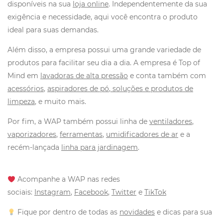
disponíveis na sua
loja online
. Independentemente da sua
exigência e necessidade, aqui você encontra o produto
ideal para suas demandas.
Além disso, a empresa possui uma grande variedade de
produtos para facilitar seu dia a dia. A empresa é Top of
Mind em
lavadoras de alta pressão
e conta também com
acessórios
,
aspiradores de pó
,
soluções e produtos de
limpeza
, e muito mais.
Por fim, a WAP também possui linha de
ventiladores
,
vaporizadores
,
ferramentas
,
umidificadores de ar
e a
recém-lançada
linha para jardinagem
.
Acompanhe a WAP nas redes
sociais:
Instagram
,
Facebook
,
Twitter
e
TikTok
Fique por dentro de todas as
novidades
e dicas para sua