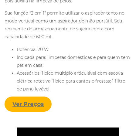
pois auxilia na limpeza de pelos.
Sua função “2 em 1” permite utilizar o aspirador tanto no
modo vertical como um aspirador de mão portátil. Seu
recipiente de armazenamento de sujeira conta com
capacidade de 600 ml.
Potência: 70 W
Indicada para: limpezas domésticas e para quem tem
pet em casa.
Acessórios: 1 bico múltiplo articulável com escova
elétrica rotativa; 1 bico para cantos e frestas; 1 filtro
de pano lavável
Ver Preços