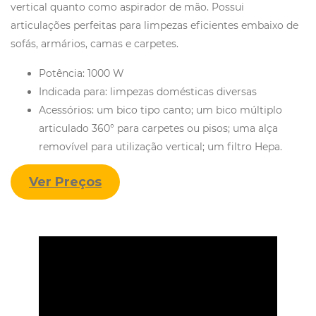
vertical quanto como aspirador de mão. Possui
articulações perfeitas para limpezas eficientes embaixo de
sofás, armários, camas e carpetes.
Potência: 1000 W
Indicada para: limpezas domésticas diversas
Acessórios: um bico tipo canto; um bico múltiplo
articulado 360° para carpetes ou pisos; uma alça
removível para utilização vertical; um filtro Hepa.
Ver Preços