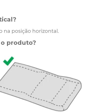
tical?
o na posição horizontal.
r o produto?