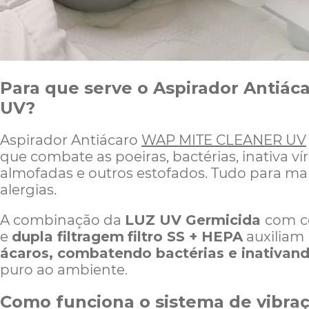
Para que
serve
o Aspirador Antiá
UV?
Aspirador Antiácaro
WAP MITE CLEANER UV
que
c
ombate a
s
poeira
s
, bactéria
s, inativa ví
almofadas e outros estofados
. Tudo para ma
alergias.
A combinação da
LUZ UV Germicida
com
c
e
dupla filtragem
filtro SS + HEPA
auxiliam 
ácaros, combatendo bactérias e inativand
puro ao ambiente.
Como funciona o sistema de vibra