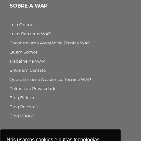
SOBRE A WAP
Loja Online
Lojas Parceiras WAP
Encontre uma Assistência Técnica WAP
Quem Somos
Trabalhe na WAP
Entre em Contato
Quero ser uma Assistência Técnica WAP
Política de Privacidade
Blog Beleza
Blog Receitas
Blog WAAW
Siga a gente nas redes sociais
Nós usamos cookies e outras tecnologias