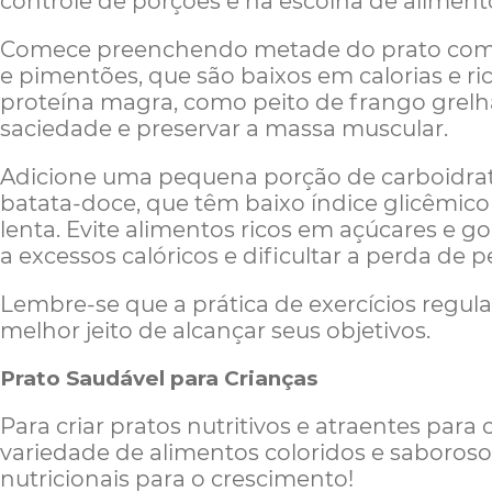
controle de porções e na escolha de aliment
Comece preenchendo metade do prato com v
e pimentões, que são baixos em calorias e ri
proteína magra, como peito de frango grelha
saciedade e preservar a massa muscular.
Adicione uma pequena porção de carboidra
batata-doce, que têm baixo índice glicêmico
lenta. Evite alimentos ricos em açúcares e 
a excessos calóricos e dificultar a perda de p
Lembre-se que a prática de exercícios regula
melhor jeito de alcançar seus objetivos.
Prato Saudável para Crianças
Para criar pratos nutritivos e atraentes para 
variedade de alimentos coloridos e saboros
nutricionais para o crescimento!