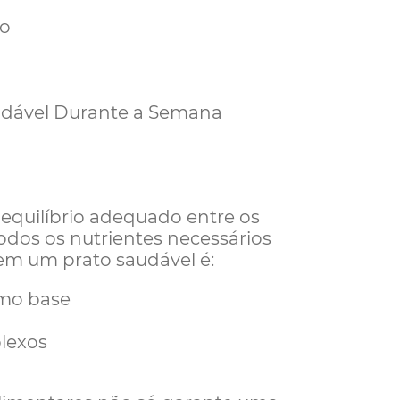
so
udável Durante a Semana
equilíbrio adequado entre os
odos os nutrientes necessários
em um prato saudável é:
omo base
lexos