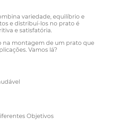
mbina variedade, equilíbrio e
s e distribuí-los no prato é
iva e satisfatória.
sso na montagem de um prato que
plicações. Vamos lá?
audável
ferentes Objetivos