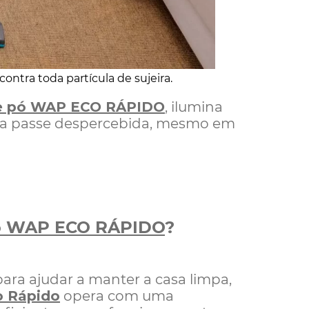
ntra toda partícula de sujeira.
de pó WAP ECO RÁPIDO
, ilumina
ira passe despercebida, mesmo em
pó WAP ECO RÁPIDO
?
ra ajudar a manter a casa limpa,
o Rápido
opera com uma