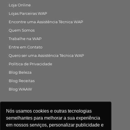
Loja Online
Lojas Parceiras WAP
Encontre uma Assistência Técnica WAP
Quem Somos
Trabalhe na WAP
Entre em Contato
Quero ser uma Assistência Técnica WAP
Política de Privacidade
Blog Beleza
Blog Receitas
Blog WAAW
Siga a gente nas redes sociais
Nós usamos cookies e outras tecnologias
semelhantes para melhorar a sua experiência
em nossos serviços, personalizar publicidade e