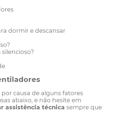
dores
ara dormir e descansar
oso?
 silencioso?
de
entiladores
 por causa de alguns fatores
usas abaixo, e não hesite em
r assistência técnica
sempre que