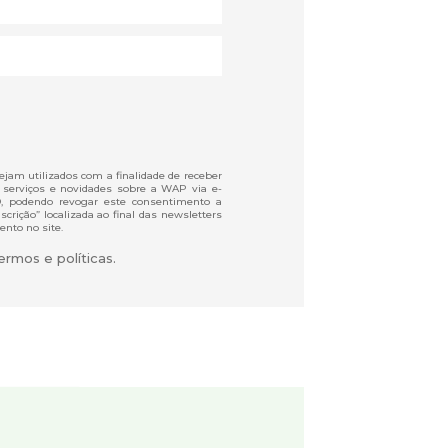
jam utilizados com a finalidade de receber
 serviços e novidades sobre a WAP via e-
D, podendo revogar este consentimento a
crição” localizada ao final das newsletters
ento no site.
rmos e políticas.