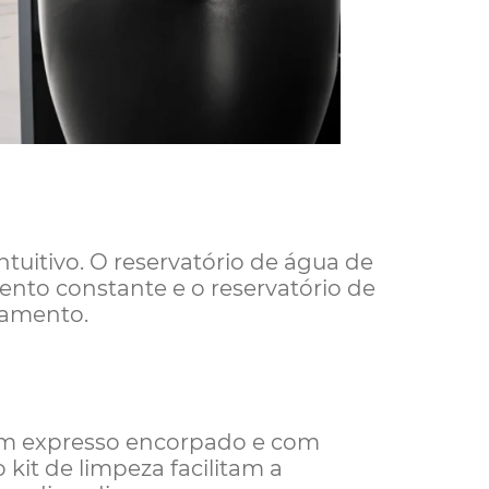
intuitivo. O reservatório de água de
mento constante e o reservatório de
enamento.
 um expresso encorpado e com
 kit de limpeza facilitam a