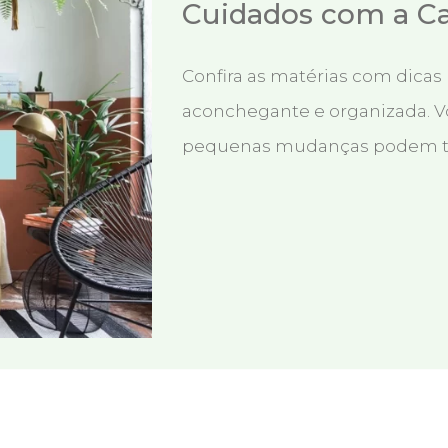
Cuidados com a C
Confira as matérias com dicas 
aconchegante e organizada. V
pequenas mudanças podem tr