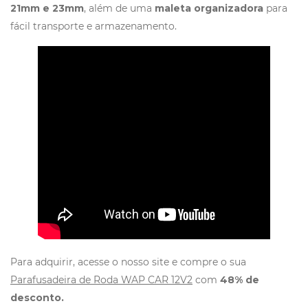
21mm e 23mm
, além de uma
maleta organizadora
para
fácil transporte e armazenamento.
Para adquirir, acesse o nosso site e compre o sua
Parafusadeira de Roda WAP CAR 12V2
com
48% de
desconto.