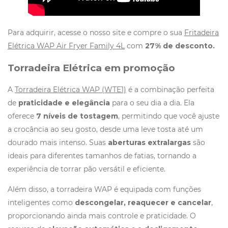
Para adquirir, acesse o nosso site e compre o sua
Fritadeira
Elétrica WAP Air Fryer Family 4L
com
27% de desconto.
Torradeira Elétrica em promoção
A
Torradeira Elétrica WAP (WTE1)
é a combinação perfeita
de
praticidade e elegância
para o seu dia a dia. Ela
oferece
7 níveis de tostagem
, permitindo que você ajuste
a crocância ao seu gosto, desde uma leve tosta até um
dourado mais intenso. Suas
aberturas extralargas
são
ideais para diferentes tamanhos de fatias, tornando a
experiência de torrar pão versátil e eficiente.
Além disso, a torradeira WAP é equipada com funções
inteligentes como
descongelar, reaquecer e cancelar
,
proporcionando ainda mais controle e praticidade. O