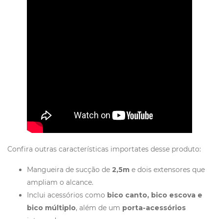
Confira outras características importates desse produto:
Mangueira de sucção de
2,5m
e dois extensores que
ampliam o alcance.
Inclui acessórios como
bico canto, bico escova e
bico múltiplo
, além de um
porta-acessórios