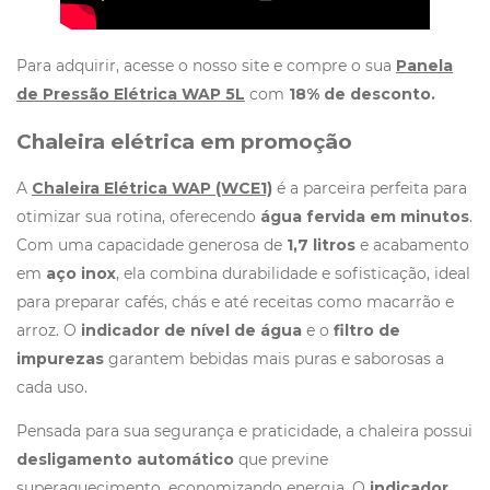
Para adquirir, acesse o nosso site e compre o sua
Panela
de Pressão Elétrica WAP 5L
com
18% de desconto.
Chaleira elétrica em promoção
A
Chaleira Elétrica WAP (WCE1)
é a parceira perfeita para
otimizar sua rotina, oferecendo
água fervida em minutos
.
Com uma capacidade generosa de
1,7 litros
e acabamento
em
aço inox
, ela combina durabilidade e sofisticação, ideal
para preparar cafés, chás e até receitas como macarrão e
arroz. O
indicador de nível de água
e o
filtro de
impurezas
garantem bebidas mais puras e saborosas a
cada uso.
Pensada para sua segurança e praticidade, a chaleira possui
desligamento automático
que previne
superaquecimento, economizando energia. O
indicador