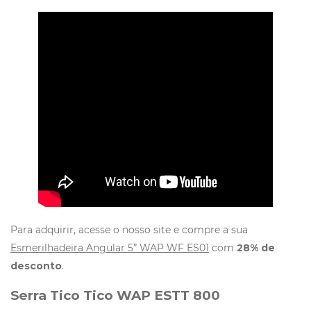
Para adquirir, acesse o nosso site e compre a sua
Esmerilhadeira Angular 5” WAP WF ES01
com
28% de
desconto
.
Serra Tico Tico WAP ESTT 800