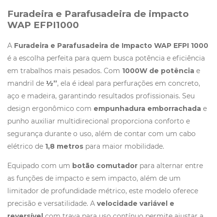
Furadeira e Parafusadeira de impacto
WAP EFPI1000
A
Furadeira e Parafusadeira de Impacto WAP EFPI 1000
é a escolha perfeita para quem busca potência e eficiência
em trabalhos mais pesados. Com
1000W de potência
e
mandril de
½”
, ela é ideal para perfurações em concreto,
aço e madeira, garantindo resultados profissionais. Seu
design ergonômico com
empunhadura emborrachada
e
punho auxiliar multidirecional proporciona conforto e
segurança durante o uso, além de contar com um cabo
elétrico de
1,8 metros
para maior mobilidade.
Equipado com um
botão comutador
para alternar entre
as funções de impacto e sem impacto, além de um
limitador de profundidade métrico, este modelo oferece
precisão e versatilidade. A
velocidade variável e
reversível
com trava para uso contínuo permite ajustar a