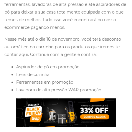
ferramentas, lavadoras de alta pressão e até aspiradores de
pó para deixar a sua casa totalmente equipada com o que
temos de melhor. Tudo isso você encontrará no nosso
ecommerce pagando menos.
Nesse mês até o dia 18 de novembro, você terá desconto
automático no carrinho para os produtos que iremos te
contar aqui. Continue com a gente e confira:
Aspirador de pó em promoção
Itens de cozinha
Ferramentas em promoção
Lavadora de alta pressão WAP promoção