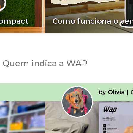
Compact
Como funciona o vent
Quem indica a WAP
by Olivia |