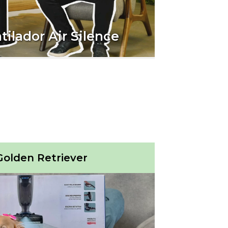
ilador Air Silence
 Golden Retriever